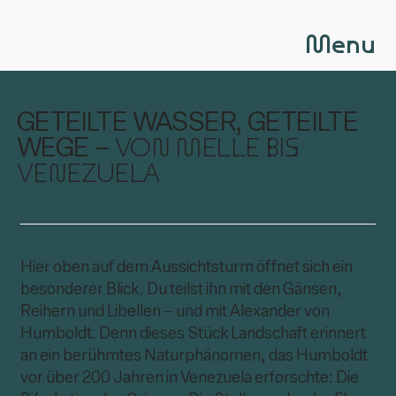
Menu
GETEILTE WASSER, GETEILTE
VON MELLE BIS
WEGE –
VENEZUELA
Hier oben auf dem Aussichtsturm öffnet sich ein
besonderer Blick. Du teilst ihn mit den Gänsen,
Reihern und Libellen – und mit Alexander von
Humboldt. Denn dieses Stück Landschaft erinnert
an ein berühmtes Naturphänomen, das Humboldt
vor über 200 Jahren in Venezuela erforschte: Die